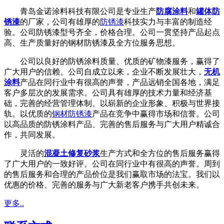
青岛金诺涂料科技有限公司是专业生产
防腐涂料
和
罐体防
锈漆
的厂家，公司有雄厚的
防锈漆
科技实力与丰富的制造经
验。公司防锈漆型号齐全，价格合理。公司一贯坚持产品起点
高、生产质量好的钢材防锈漆及全方位服务思想。
公司以良好的防锈涂料质量、优质的矿物漆服务，赢得了
广大用户的信赖。公司自成立以来，企业不断发展壮大，
无机
涂料
产品在同行业中有很高的声誉，产品远销全国各地，满足
客户多层次的发展需求。公司具有雄厚的技术力量和经济基
础，完善的经营管理体制、以崭新的企业形象、积极与世界接
轨。以优质的
钢材防锈漆
产品在竞争中赢得市场和信誉。公司
以高品质的防锈涂料产品、完善的售后服务与广大用户精诚合
作，共同发展。
灵活的
混凝土修复砂浆
生产方式和全方位的售后服务赢得
了广大用户的一致好评。公司在同行业中有很高的声誉。周到
的售后服务和合理的产品价位是我们赢取市场的法宝。我们以
优惠的价格、完善的服务与广大新老客户携手共创未来。
更多..