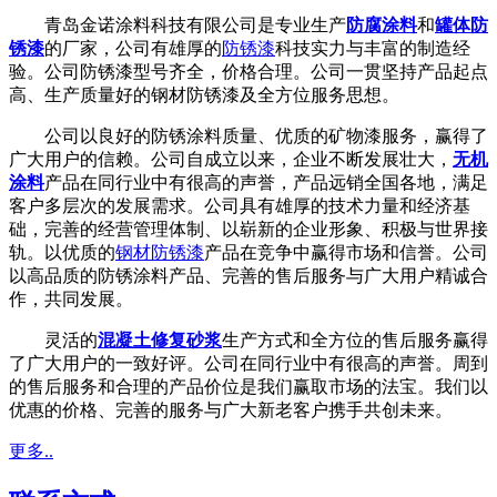
青岛金诺涂料科技有限公司是专业生产
防腐涂料
和
罐体防
锈漆
的厂家，公司有雄厚的
防锈漆
科技实力与丰富的制造经
验。公司防锈漆型号齐全，价格合理。公司一贯坚持产品起点
高、生产质量好的钢材防锈漆及全方位服务思想。
公司以良好的防锈涂料质量、优质的矿物漆服务，赢得了
广大用户的信赖。公司自成立以来，企业不断发展壮大，
无机
涂料
产品在同行业中有很高的声誉，产品远销全国各地，满足
客户多层次的发展需求。公司具有雄厚的技术力量和经济基
础，完善的经营管理体制、以崭新的企业形象、积极与世界接
轨。以优质的
钢材防锈漆
产品在竞争中赢得市场和信誉。公司
以高品质的防锈涂料产品、完善的售后服务与广大用户精诚合
作，共同发展。
灵活的
混凝土修复砂浆
生产方式和全方位的售后服务赢得
了广大用户的一致好评。公司在同行业中有很高的声誉。周到
的售后服务和合理的产品价位是我们赢取市场的法宝。我们以
优惠的价格、完善的服务与广大新老客户携手共创未来。
更多..