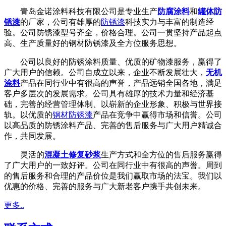
青岛金诺涂料科技有限公司是专业生产
防腐涂料
和
罐体防
锈漆
的厂家，公司有雄厚的
防锈漆
科技实力与丰富的制造经
验。公司防锈漆型号齐全，价格合理。公司一贯坚持产品起点
高、生产质量好的钢材防锈漆及全方位服务思想。
公司以良好的防锈涂料质量、优质的矿物漆服务，赢得了
广大用户的信赖。公司自成立以来，企业不断发展壮大，
无机
涂料
产品在同行业中有很高的声誉，产品远销全国各地，满足
客户多层次的发展需求。公司具有雄厚的技术力量和经济基
础，完善的经营管理体制、以崭新的企业形象、积极与世界接
轨。以优质的
钢材防锈漆
产品在竞争中赢得市场和信誉。公司
以高品质的防锈涂料产品、完善的售后服务与广大用户精诚合
作，共同发展。
灵活的
混凝土修复砂浆
生产方式和全方位的售后服务赢得
了广大用户的一致好评。公司在同行业中有很高的声誉。周到
的售后服务和合理的产品价位是我们赢取市场的法宝。我们以
优惠的价格、完善的服务与广大新老客户携手共创未来。
更多..