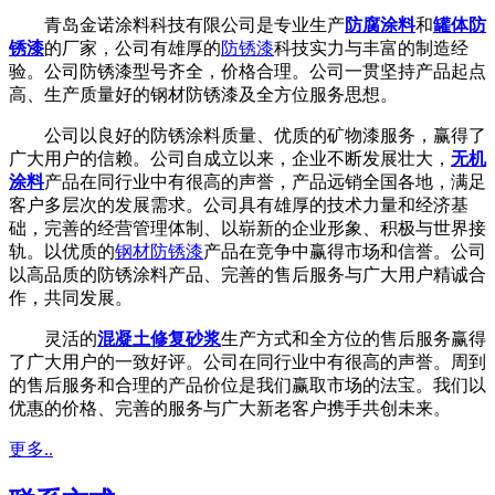
青岛金诺涂料科技有限公司是专业生产
防腐涂料
和
罐体防
锈漆
的厂家，公司有雄厚的
防锈漆
科技实力与丰富的制造经
验。公司防锈漆型号齐全，价格合理。公司一贯坚持产品起点
高、生产质量好的钢材防锈漆及全方位服务思想。
公司以良好的防锈涂料质量、优质的矿物漆服务，赢得了
广大用户的信赖。公司自成立以来，企业不断发展壮大，
无机
涂料
产品在同行业中有很高的声誉，产品远销全国各地，满足
客户多层次的发展需求。公司具有雄厚的技术力量和经济基
础，完善的经营管理体制、以崭新的企业形象、积极与世界接
轨。以优质的
钢材防锈漆
产品在竞争中赢得市场和信誉。公司
以高品质的防锈涂料产品、完善的售后服务与广大用户精诚合
作，共同发展。
灵活的
混凝土修复砂浆
生产方式和全方位的售后服务赢得
了广大用户的一致好评。公司在同行业中有很高的声誉。周到
的售后服务和合理的产品价位是我们赢取市场的法宝。我们以
优惠的价格、完善的服务与广大新老客户携手共创未来。
更多..